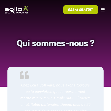
Skip to content
ESSAI GRATUIT
Togg
NOTRE ATS
Qui sommes-nous ?
ACCOMPAGNEMENT
RESSOURCES
CAS CLIENTS
Chez Eolia Software, nous avons toujours
eu la conviction que le recrutement
mérite mieux qu’un simple outil : il mérite
un véritable partenaire. Depuis plus de 20