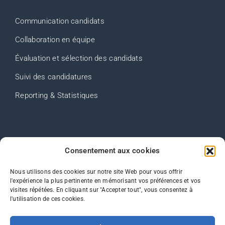
Communication candidats
Collaboration en équipe
Évaluation et sélection des candidats
Suivi des candidatures
Reporting & Statistiques
Consentement aux cookies
Contact
FAQ
Nous utilisons des cookies sur notre site Web pour vous offrir
l'expérience la plus pertinente en mémorisant vos préférences et vos
Plan du site
visites répétées. En cliquant sur "Accepter tout", vous consentez à
l'utilisation de ces cookies.
Mentions Légales