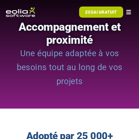
Skip to content
ESSAI GRATUIT
Togg
Accompagnement et
NOTRE ATS
proximité
Une équipe adaptée à vos
ACCOMPAGNEMENT
besoins tout au long de vos
RESSOURCES
projets
CAS CLIENTS
Adopté par 25 000+