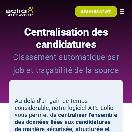
Skip to content
ESSAI GRATUIT
Togg
Centralisation des
NOTRE ATS
candidatures
ACCOMPAGNEMENT
Classement automatique par
job et traçabilité de la source
RESSOURCES
CAS CLIENTS
Au-delà d’un gain de temps
considérable, notre logiciel ATS Eolia
vous permet de
centraliser l’ensemble
des données liées aux candidatures
de manière sécurisée, structurée et