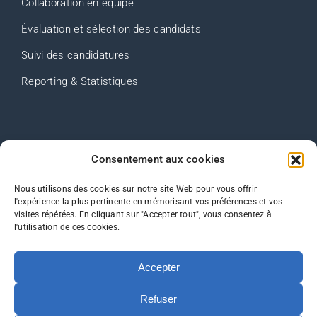
Collaboration en équipe
Évaluation et sélection des candidats
Suivi des candidatures
Reporting & Statistiques
Contact
Consentement aux cookies
FAQ
Nous utilisons des cookies sur notre site Web pour vous offrir
l'expérience la plus pertinente en mémorisant vos préférences et vos
Plan du site
visites répétées. En cliquant sur "Accepter tout", vous consentez à
l'utilisation de ces cookies.
Mentions Légales
Politique de confidentialité
Accepter
Refuser